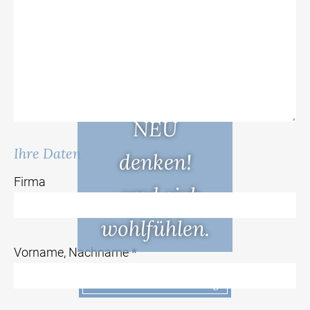
Zukunft
NEU
Ihre Daten
denken!
Firma
...und sich
wohlfühlen.
Vorname, Nachname *
Online Reservierung